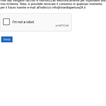
miei dati vengano raccolti e memorizzati elettronicamente per rispondere alla
mia richiesta. Nota: è possibile revocare il consenso in qualsiasi momento
per il futuro tramite e-mail all'indirizzo info@oraridiapertura24.it