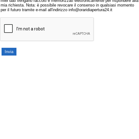
miei dati vengano raccolti e memorizzati elettronicamente per rispondere alla
mia richiesta. Nota: è possibile revocare il consenso in qualsiasi momento
per il futuro tramite e-mail all'indirizzo info@oraridiapertura24.it