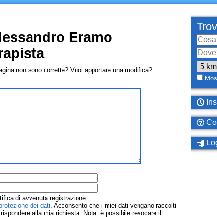
Trov
Alessandro Eramo
rapista
pagina non sono corrette? Vuoi apportare una modifica?
Most
Ins
Com
Log
tifica di avvenuta registrazione.
protezione dei dati
. Acconsento che i miei dati vengano raccolti
ispondere alla mia richiesta. Nota: è possibile revocare il