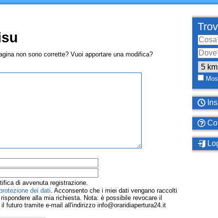
Trov
isu
pagina non sono corrette? Vuoi apportare una modifica?
Most
Ins
Com
Log
tifica di avvenuta registrazione.
protezione dei dati
. Acconsento che i miei dati vengano raccolti
ispondere alla mia richiesta. Nota: è possibile revocare il
 futuro tramite e-mail all'indirizzo info@oraridiapertura24.it