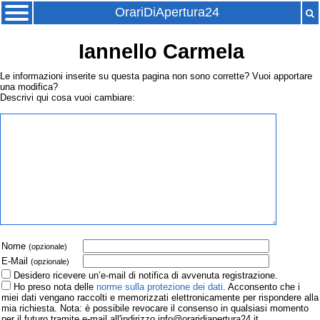
OrariDiApertura24
Iannello Carmela
Le informazioni inserite su questa pagina non sono corrette? Vuoi apportare
una modifica?
Descrivi qui cosa vuoi cambiare:
Nome
(opzionale)
E-Mail
(opzionale)
Desidero ricevere un’e-mail di notifica di avvenuta registrazione.
Ho preso nota delle
norme sulla protezione dei dati
. Acconsento che i
miei dati vengano raccolti e memorizzati elettronicamente per rispondere alla
mia richiesta. Nota: è possibile revocare il consenso in qualsiasi momento
per il futuro tramite e-mail all'indirizzo info@oraridiapertura24.it