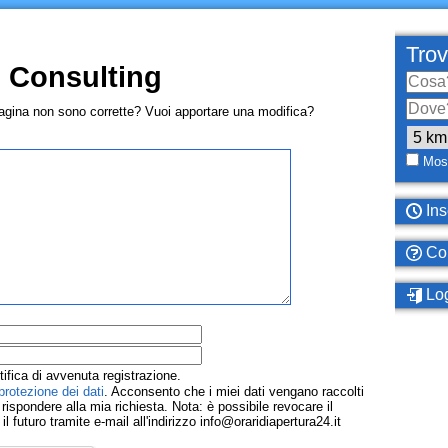
Trov
i Consulting
pagina non sono corrette? Vuoi apportare una modifica?
Most
Ins
Com
Log
tifica di avvenuta registrazione.
protezione dei dati
. Acconsento che i miei dati vengano raccolti
ispondere alla mia richiesta. Nota: è possibile revocare il
 futuro tramite e-mail all'indirizzo info@oraridiapertura24.it