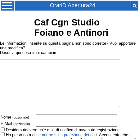
OrariDiApertura24
Caf Cgn Studio
Foiano e Antinori
Le informazioni inserite su questa pagina non sono corrette? Vuoi apportare
una modifica?
Descrivi qui cosa vuoi cambiare:
Nome
(opzionale)
E-Mail
(opzionale)
Desidero ricevere un’e-mail di notifica di avvenuta registrazione.
Ho preso nota delle
norme sulla protezione dei dati
. Acconsento che i