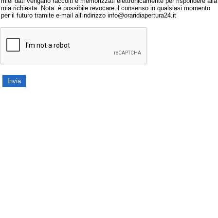
miei dati vengano raccolti e memorizzati elettronicamente per rispondere alla
mia richiesta. Nota: è possibile revocare il consenso in qualsiasi momento
per il futuro tramite e-mail all'indirizzo info@oraridiapertura24.it