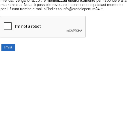
miei dati vengano raccolti e memorizzati elettronicamente per rispondere alla
mia richiesta. Nota: è possibile revocare il consenso in qualsiasi momento
per il futuro tramite e-mail all'indirizzo info@oraridiapertura24.it