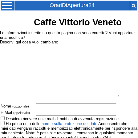
OrariDiApertura24
Caffe Vittorio Veneto
Le informazioni inserite su questa pagina non sono corrette? Vuoi apportare
una modifica?
Descrivi qui cosa vuoi cambiare:
Nome
(opzionale)
E-Mail
(opzionale)
Desidero ricevere un’e-mail di notifica di avvenuta registrazione.
Ho preso nota delle
norme sulla protezione dei dati
. Acconsento che i
miei dati vengano raccolti e memorizzati elettronicamente per rispondere alla
mia richiesta. Nota: è possibile revocare il consenso in qualsiasi momento
per il futuro tramite e-mail all'indirizzo info@oraridiapertura24.it