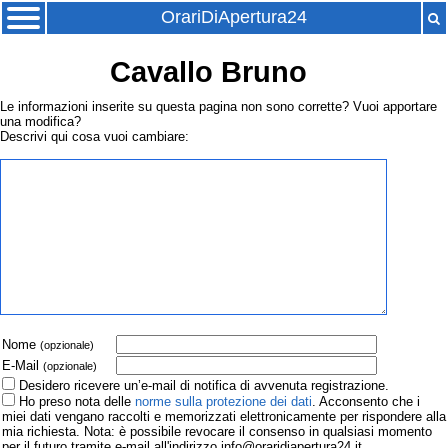
OrariDiApertura24
Cavallo Bruno
Le informazioni inserite su questa pagina non sono corrette? Vuoi apportare
una modifica?
Descrivi qui cosa vuoi cambiare:
Nome
(opzionale)
E-Mail
(opzionale)
Desidero ricevere un’e-mail di notifica di avvenuta registrazione.
Ho preso nota delle
norme sulla protezione dei dati
. Acconsento che i
miei dati vengano raccolti e memorizzati elettronicamente per rispondere alla
mia richiesta. Nota: è possibile revocare il consenso in qualsiasi momento
per il futuro tramite e-mail all'indirizzo info@oraridiapertura24.it