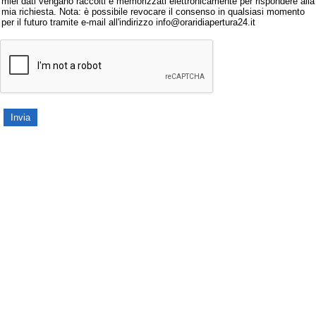
miei dati vengano raccolti e memorizzati elettronicamente per rispondere alla
mia richiesta. Nota: è possibile revocare il consenso in qualsiasi momento
per il futuro tramite e-mail all'indirizzo info@oraridiapertura24.it