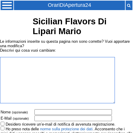
OrariDiApertura24
Sicilian Flavors Di
Lipari Mario
Le informazioni inserite su questa pagina non sono corrette? Vuoi apportare
una modifica?
Descrivi qui cosa vuoi cambiare:
Nome
(opzionale)
E-Mail
(opzionale)
Desidero ricevere un’e-mail di notifica di avvenuta registrazione.
Ho preso nota delle
norme sulla protezione dei dati
. Acconsento che i