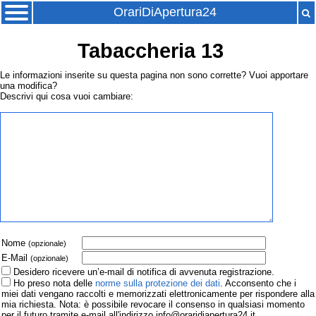
OrariDiApertura24
Tabaccheria 13
Le informazioni inserite su questa pagina non sono corrette? Vuoi apportare
una modifica?
Descrivi qui cosa vuoi cambiare:
Nome
(opzionale)
E-Mail
(opzionale)
Desidero ricevere un’e-mail di notifica di avvenuta registrazione.
Ho preso nota delle
norme sulla protezione dei dati
. Acconsento che i
miei dati vengano raccolti e memorizzati elettronicamente per rispondere alla
mia richiesta. Nota: è possibile revocare il consenso in qualsiasi momento
per il futuro tramite e-mail all'indirizzo info@oraridiapertura24.it