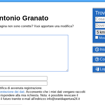
Trov
Antonio Granato
pagina non sono corrette? Vuoi apportare una modifica?
Most
Ins
Com
Log
tifica di avvenuta registrazione.
protezione dei dati
. Acconsento che i miei dati vengano raccolti
ispondere alla mia richiesta. Nota: è possibile revocare il
 futuro tramite e-mail all'indirizzo info@oraridiapertura24.it