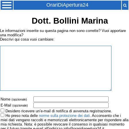
OrariDiApertura24
Dott. Bollini Marina
Le informazioni inserite su questa pagina non sono corrette? Vuoi apportare
una modifica?
Descrivi qui cosa vuoi cambiare:
Nome
(opzionale)
E-Mail
(opzionale)
Desidero ricevere un’e-mail di notifica di avvenuta registrazione.
Ho preso nota delle
norme sulla protezione dei dati
. Acconsento che i
miei dati vengano raccolti e memorizzati elettronicamente per rispondere alla
mia richiesta. Nota: è possibile revocare il consenso in qualsiasi momento
per il futuro tramite e-mail all'indirizzo info@oraridiapertura24.it