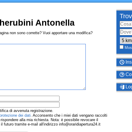
Trov
herubini Antonella
pagina non sono corrette? Vuoi apportare una modifica?
Most
Ins
Com
Log
tifica di avvenuta registrazione.
protezione dei dati
. Acconsento che i miei dati vengano raccolti
ispondere alla mia richiesta. Nota: è possibile revocare il
 futuro tramite e-mail all'indirizzo info@oraridiapertura24.it