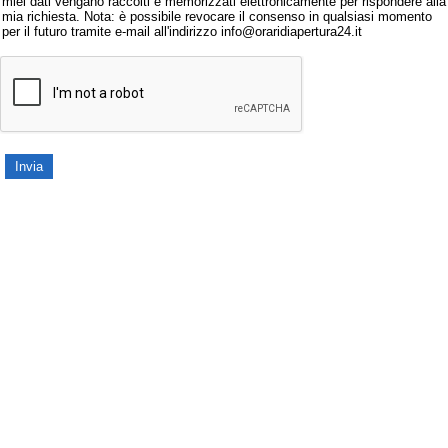
miei dati vengano raccolti e memorizzati elettronicamente per rispondere alla
mia richiesta. Nota: è possibile revocare il consenso in qualsiasi momento
per il futuro tramite e-mail all'indirizzo info@oraridiapertura24.it