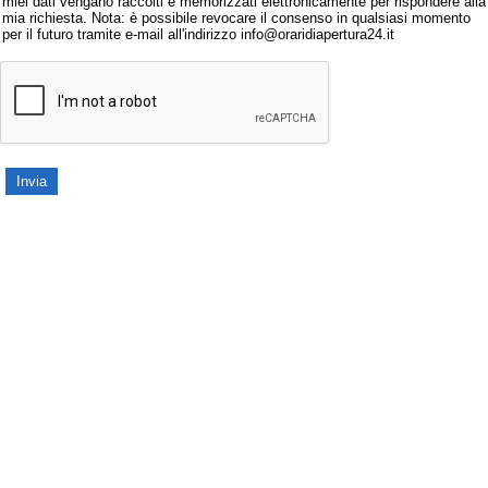
miei dati vengano raccolti e memorizzati elettronicamente per rispondere alla
mia richiesta. Nota: è possibile revocare il consenso in qualsiasi momento
per il futuro tramite e-mail all'indirizzo info@oraridiapertura24.it