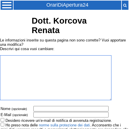
OrariDiApertura24
Dott. Korcova
Renata
Le informazioni inserite su questa pagina non sono corrette? Vuoi apportare
una modifica?
Descrivi qui cosa vuoi cambiare:
Nome
(opzionale)
E-Mail
(opzionale)
Desidero ricevere un’e-mail di notifica di avvenuta registrazione.
Ho preso nota delle
norme sulla protezione dei dati
. Acconsento che i