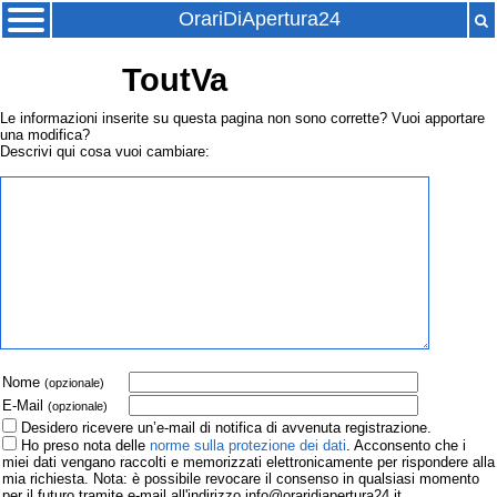
OrariDiApertura24
ToutVa
Le informazioni inserite su questa pagina non sono corrette? Vuoi apportare
una modifica?
Descrivi qui cosa vuoi cambiare:
Nome
(opzionale)
E-Mail
(opzionale)
Desidero ricevere un’e-mail di notifica di avvenuta registrazione.
Ho preso nota delle
norme sulla protezione dei dati
. Acconsento che i
miei dati vengano raccolti e memorizzati elettronicamente per rispondere alla
mia richiesta. Nota: è possibile revocare il consenso in qualsiasi momento
per il futuro tramite e-mail all'indirizzo info@oraridiapertura24.it