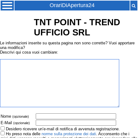
OrariDiApertura24
TNT POINT - TREND
UFFICIO SRL
Le informazioni inserite su questa pagina non sono corrette? Vuoi apportare
una modifica?
Descrivi qui cosa vuoi cambiare:
Nome
(opzionale)
E-Mail
(opzionale)
Desidero ricevere un’e-mail di notifica di avvenuta registrazione.
Ho preso nota delle
norme sulla protezione dei dati
. Acconsento che i