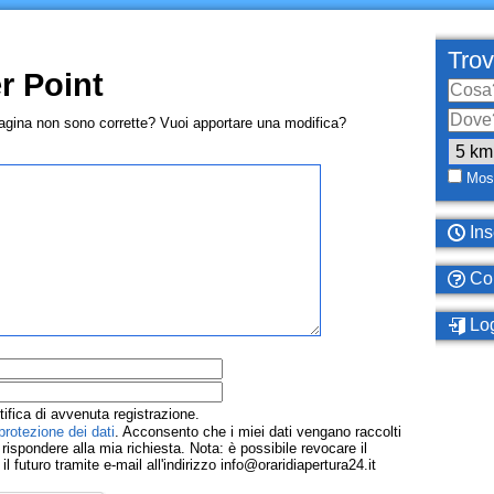
Trov
r Point
pagina non sono corrette? Vuoi apportare una modifica?
Most
Ins
Com
Log
tifica di avvenuta registrazione.
protezione dei dati
. Acconsento che i miei dati vengano raccolti
ispondere alla mia richiesta. Nota: è possibile revocare il
 futuro tramite e-mail all'indirizzo info@oraridiapertura24.it