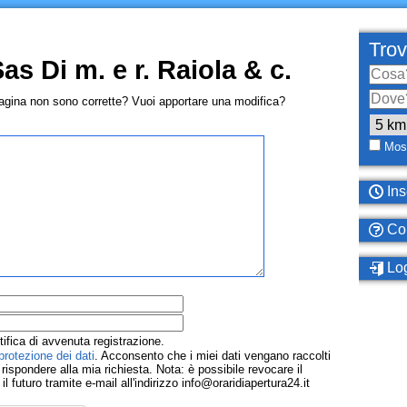
Trov
as Di m. e r. Raiola & c.
pagina non sono corrette? Vuoi apportare una modifica?
Most
Ins
Com
Log
tifica di avvenuta registrazione.
protezione dei dati
. Acconsento che i miei dati vengano raccolti
ispondere alla mia richiesta. Nota: è possibile revocare il
 futuro tramite e-mail all'indirizzo info@oraridiapertura24.it