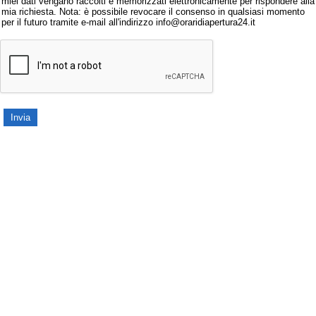
miei dati vengano raccolti e memorizzati elettronicamente per rispondere alla
mia richiesta. Nota: è possibile revocare il consenso in qualsiasi momento
per il futuro tramite e-mail all'indirizzo info@oraridiapertura24.it