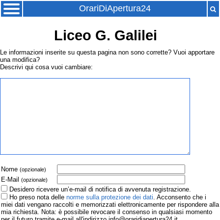
OrariDiApertura24
Liceo G. Galilei
Le informazioni inserite su questa pagina non sono corrette? Vuoi apportare
una modifica?
Descrivi qui cosa vuoi cambiare:
Nome
(opzionale)
E-Mail
(opzionale)
Desidero ricevere un’e-mail di notifica di avvenuta registrazione.
Ho preso nota delle
norme sulla protezione dei dati
. Acconsento che i
miei dati vengano raccolti e memorizzati elettronicamente per rispondere alla
mia richiesta. Nota: è possibile revocare il consenso in qualsiasi momento
per il futuro tramite e-mail all'indirizzo info@oraridiapertura24.it