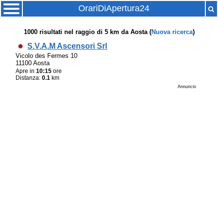
OrariDiApertura24
1000
risultati nel raggio di
5 km
da
Aosta
(
Nuova ricerca
)
S.V.A.M Ascensori Srl
Vicolo des Fermes 10
11100 Aosta
Apre in
10:15
ore
Distanza:
0.1
km
Annuncio