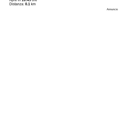
Apre in
10:45
ore
Distanza:
0.1
km
Annuncio