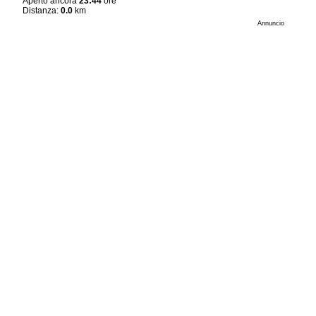
Aperto ancora
23:44
ore
Distanza:
0.0
km
Annuncio