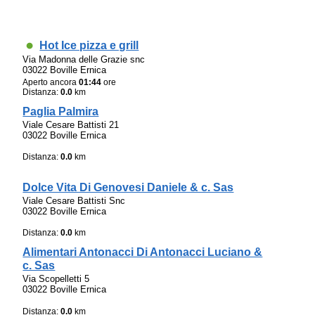
Hot Ice pizza e grill
Via Madonna delle Grazie snc
03022 Boville Ernica
Aperto ancora
01:44
ore
Distanza:
0.0
km
Paglia Palmira
Viale Cesare Battisti 21
03022 Boville Ernica
Distanza:
0.0
km
Dolce Vita Di Genovesi Daniele & c. Sas
Viale Cesare Battisti Snc
03022 Boville Ernica
Distanza:
0.0
km
Alimentari Antonacci Di Antonacci Luciano &
c. Sas
Via Scopelletti 5
03022 Boville Ernica
Distanza:
0.0
km