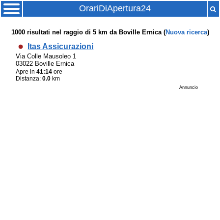
OrariDiApertura24
1000
risultati nel raggio di
5 km
da
Boville Ernica
(
Nuova ricerca
)
Itas Assicurazioni
Via Colle Mausoleo 1
03022 Boville Ernica
Apre in
41:14
ore
Distanza:
0.0
km
Annuncio