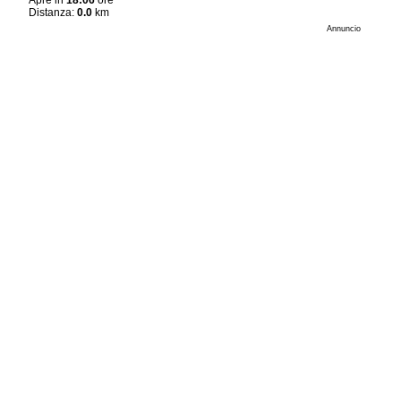
Apre in
18:06
ore
Distanza:
0.0
km
Annuncio