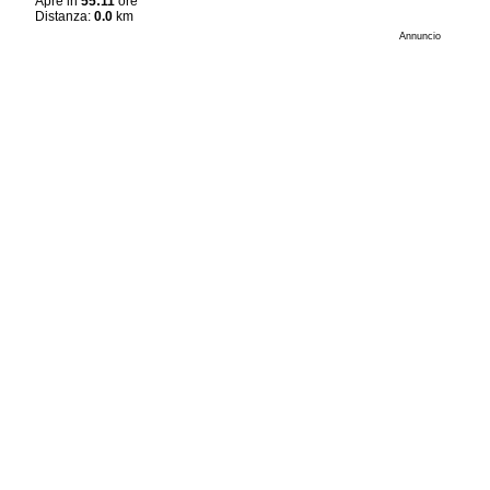
Apre in
55:11
ore
Distanza:
0.0
km
Annuncio