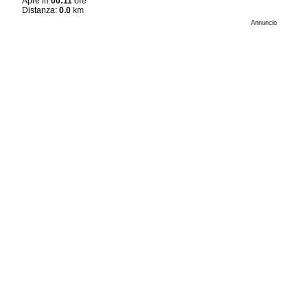
Apre in
00:11
ore
Distanza:
0.0
km
Annuncio