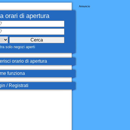
Annuncio
a orari di apertura
ra solo negozi aperti
erisci orario di apertura
e funziona
in / Registrati