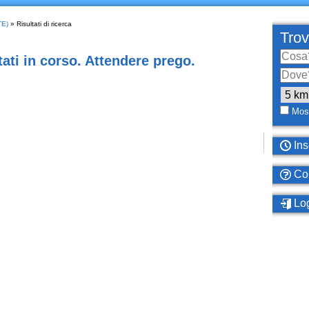
TE)
» Risultati di ricerca
Trov
ati in corso. Attendere prego.
Most
Ins
Com
Log