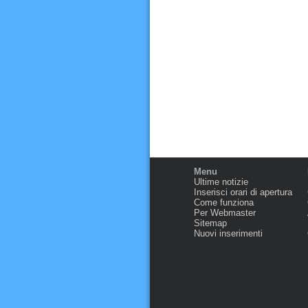
Menu
Ultime notizie
Inserisci orari di apertura
Come funziona
Per Webmaster
Sitemap
Nuovi inserimenti