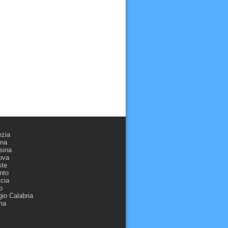
ezia
ona
sina
ova
ste
nto
cia
o
io Calabria
ma