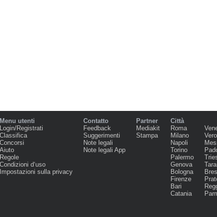
Menu utenti
Contatto
Partner
Città
Login/Registrati
Feedback
Mediakit
Roma
Ven
Classifica
Suggerimenti
Stampa
Milano
Ver
Concorsi
Note legali
Napoli
Mes
Aiuto
Note legali App
Torino
Pad
Regole
Palermo
Trie
Condizioni d‘uso
Genova
Tara
Impostazioni sulla privacy
Bologna
Bres
Firenze
Prat
Bari
Regg
Catania
Par