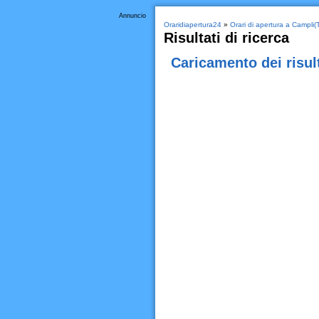
Annuncio
Oraridiapertura24
»
Orari di apertura a Campli(
Risultati di ricerca
Caricamento dei risult