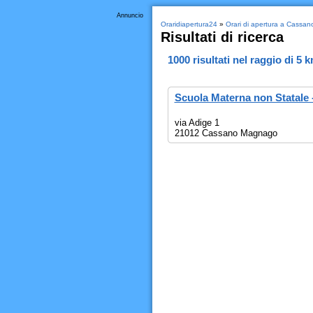
Annuncio
Oraridiapertura24
»
Orari di apertura a Cassa
Risultati di ricerca
1000
risultati nel raggio di
5 
Scuola Materna non Statale 
via Adige 1
21012 Cassano Magnago