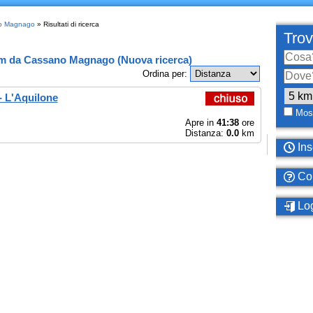
no Magnago
» Risultati di ricerca
Trov
km
da
Cassano Magnago
(
Nuova ricerca
)
Ordina per:
- L'Aquilone
Most
Apre in
41:38
ore
Distanza:
0.0
km
Ins
Com
Log