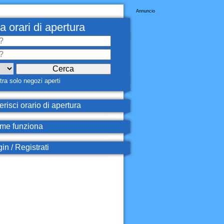
Annuncio
a orari di apertura
ra solo negozi aperti
erisci orario di apertura
e funziona
in / Registrati