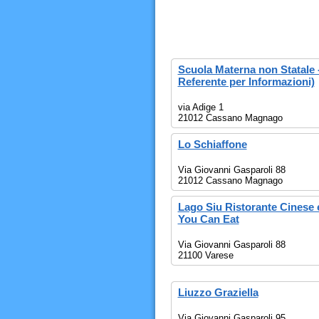
Scuola Materna non Statale 
Referente per Informazioni)
via Adige 1
21012 Cassano Magnago
Lo Schiaffone
Via Giovanni Gasparoli 88
21012 Cassano Magnago
Lago Siu Ristorante Cinese 
You Can Eat
Via Giovanni Gasparoli 88
21100 Varese
Liuzzo Graziella
Via Giovanni Gasparoli 95