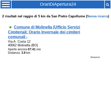
OrariDiApertura24
2
risultati nel raggio di
5 km
da
San Pietro Capofiume
(
Nuova ricerca
)
Comune di Molinella (Ufficio Servizi
Cimiteriali: Orario Invernale dei cimiteri
comunali -
Via A. Costa 12
40062 Molinella (BO)
Aperto ancora
07:41
ore
Distanza:
3.9
km
Annuncio