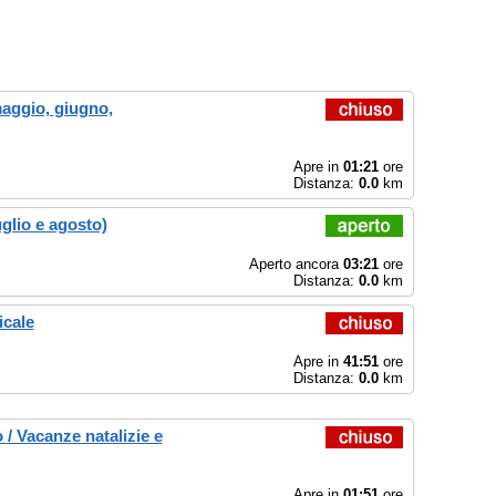
maggio, giugno,
Apre in
01:21
ore
Distanza:
0.0
km
uglio e agosto)
Aperto ancora
03:21
ore
Distanza:
0.0
km
cale
Apre in
41:51
ore
Distanza:
0.0
km
/ Vacanze natalizie e
Apre in
01:51
ore