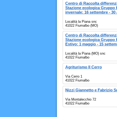
Centro di Raccolta differenzia
Stazione ecologica Gruppo 
invernale: 16 settembre - 30 
Località la Piana snc
41022 Fiumalbo (MO)
Centro di Raccolta differenzia
Stazione ecologica Gruppo 
Estivo: 1 maggio - 15 settem
Località la Piana (MO) snc
41022 Fiumalbo
Agriturismo Il Cerro
Via Cerro 1
41022 Fiumalbo
Nizzi Giannetto e Fabrizio S
Via Montalecchio 72
41022 Fiumalbo