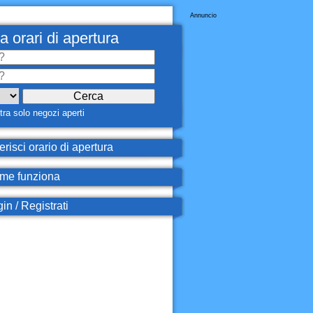
Annuncio
a orari di apertura
ra solo negozi aperti
erisci orario di apertura
e funziona
in / Registrati