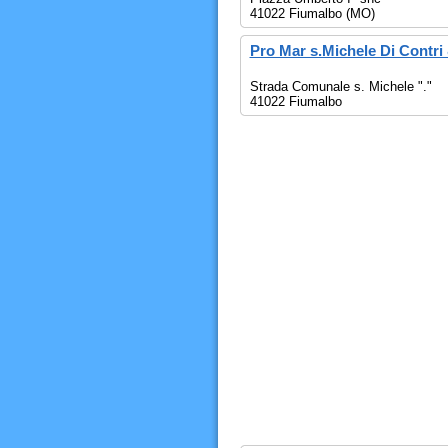
41022 Fiumalbo (MO)
Pro Mar s.Michele Di Contri 
Strada Comunale s. Michele "."
41022 Fiumalbo