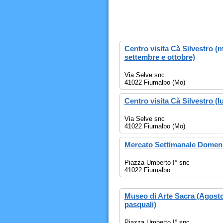
Centro visita Cà Silvestro (
settembre e ottobre)
Via Selve snc
41022 Fiumalbo (Mo)
Centro visita Cà Silvestro (l
Via Selve snc
41022 Fiumalbo (Mo)
Mercato Settimanale Domeni
Piazza Umberto I° snc
41022 Fiumalbo
Museo di Arte Sacra (Agosto 
pasquali)
Piazza Umberto I° snc