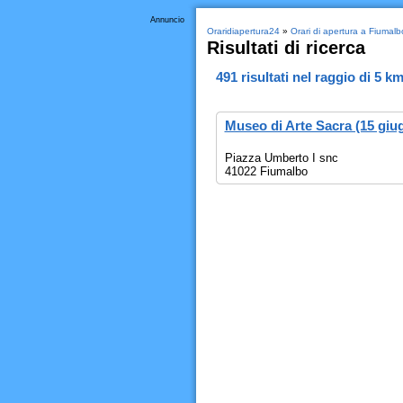
Annuncio
Oraridiapertura24
»
Orari di apertura a Fiumalb
Risultati di ricerca
491
risultati nel raggio di
5 k
Museo di Arte Sacra (15 giu
Piazza Umberto I snc
41022 Fiumalbo