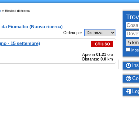
o
» Risultati di ricerca
Trov
m
da
Fiumalbo
(
Nuova ricerca
)
Ordina per:
gno - 15 settembre)
Most
Apre in
01:21
ore
Distanza:
0.0
km
Ins
Com
Log