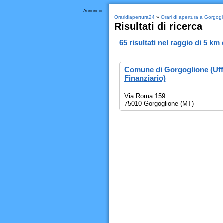
Annuncio
Oraridiapertura24
»
Orari di apertura a Gorgog
Risultati di ricerca
65
risultati nel raggio di
5 km
Comune di Gorgoglione (Uff
Finanziario)
Via Roma 159
75010 Gorgoglione (MT)