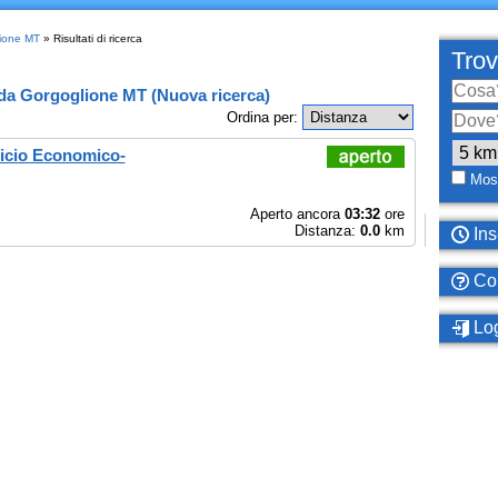
lione MT
» Risultati di ricerca
Trov
da
Gorgoglione MT
(
Nuova ricerca
)
Ordina per:
icio Economico-
Most
Aperto ancora
03:32
ore
Distanza:
0.0
km
Ins
Com
Log