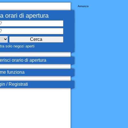
Annuncio
a orari di apertura
ra solo negozi aperti
erisci orario di apertura
e funziona
in / Registrati