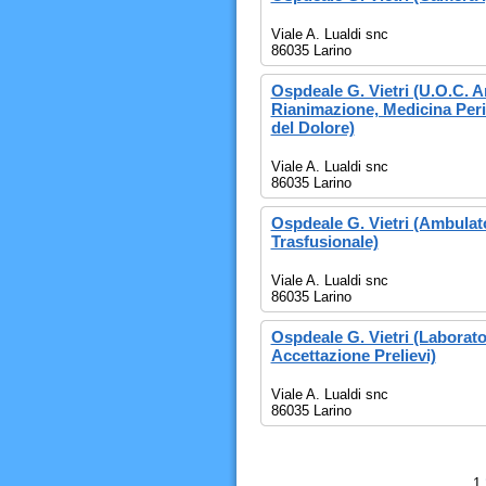
Viale A. Lualdi snc
86035 Larino
Ospdeale G. Vietri (U.O.C. A
Rianimazione, Medicina Peri
del Dolore)
Viale A. Lualdi snc
86035 Larino
Ospdeale G. Vietri (Ambulat
Trasfusionale)
Viale A. Lualdi snc
86035 Larino
Ospdeale G. Vietri (Laborator
Accettazione Prelievi)
Viale A. Lualdi snc
86035 Larino
1