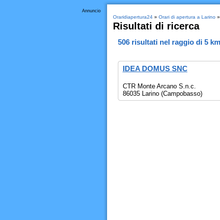
Annuncio
Oraridiapertura24
»
Orari di apertura a Larino
» 
Risultati di ricerca
506
risultati nel raggio di
5 k
IDEA DOMUS SNC
CTR Monte Arcano S.n.c.
86035 Larino (Campobasso)