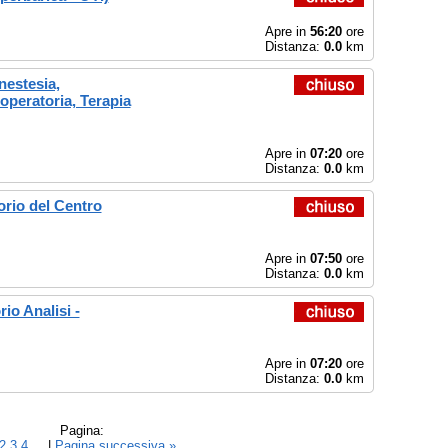
Apre in
56:20
ore
Distanza:
0.0
km
nestesia,
operatoria, Terapia
Apre in
07:20
ore
Distanza:
0.0
km
orio del Centro
Apre in
07:50
ore
Distanza:
0.0
km
io Analisi -
Apre in
07:20
ore
Distanza:
0.0
km
Pagina:
2
3
4
... |
Pagina successiva »