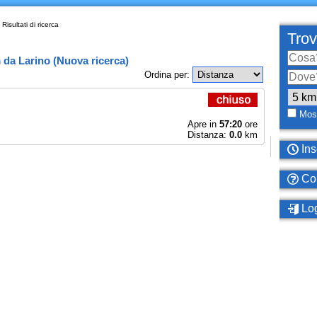
Risultati di ricerca
Trov
m
da
Larino
(
Nuova ricerca
)
Ordina per:
Most
Apre in
57:20
ore
Distanza:
0.0
km
Ins
Com
Log