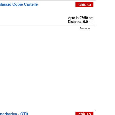
ilascio Copie Cartelle
Apre in
07:50
ore
Distanza:
0.0
km
Annuncio
perbarica - OTI)