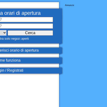
Annuncio
a orari di apertura
ra solo negozi aperti
erisci orario di apertura
e funziona
in / Registrati