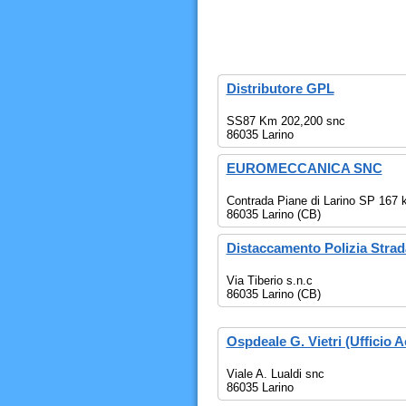
Distributore GPL
SS87 Km 202,200 snc
86035 Larino
EUROMECCANICA SNC
Contrada Piane di Larino SP 167 
86035 Larino (CB)
Distaccamento Polizia Strad
Via Tiberio s.n.c
86035 Larino (CB)
Ospdeale G. Vietri (Ufficio 
Viale A. Lualdi snc
86035 Larino