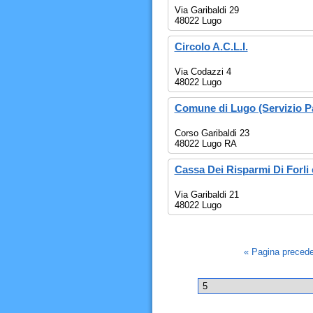
Via Garibaldi 29
48022 Lugo
Circolo A.C.L.I.
Via Codazzi 4
48022 Lugo
Comune di Lugo (Servizio P
Corso Garibaldi 23
48022 Lugo RA
Cassa Dei Risparmi Di Forli
Via Garibaldi 21
48022 Lugo
« Pagina preced