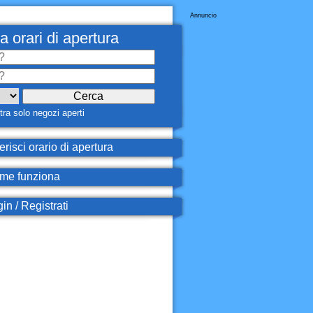
Annuncio
a orari di apertura
ra solo negozi aperti
erisci orario di apertura
e funziona
in / Registrati