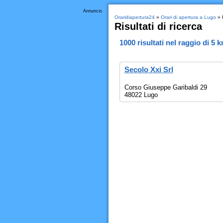
Annuncio
Oraridiapertura24
»
Orari di apertura a Lugo
» R
Risultati di ricerca
1000
risultati nel raggio di
5 
Secolo Xxi Srl
Corso Giuseppe Garibaldi 29
48022 Lugo