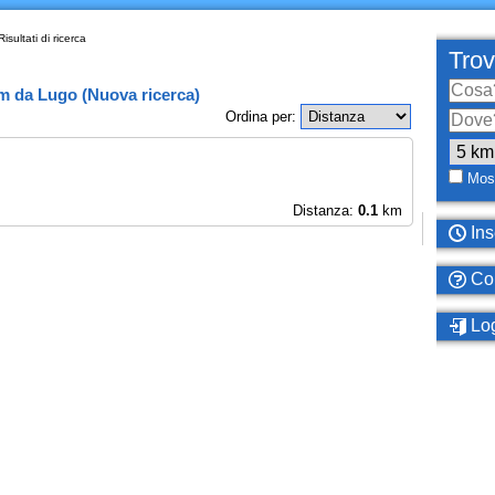
isultati di ricerca
Trov
km
da
Lugo
(
Nuova ricerca
)
Ordina per:
Most
Distanza:
0.1
km
Ins
Com
Log