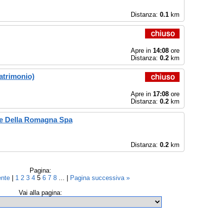
Distanza:
0.1
km
Apre in
14:08
ore
Distanza:
0.2
km
atrimonio)
Apre in
17:08
ore
Distanza:
0.2
km
 e Della Romagna Spa
Distanza:
0.2
km
Pagina:
ente
|
1
2
3
4
5
6
7
8
... |
Pagina successiva »
Vai alla pagina: