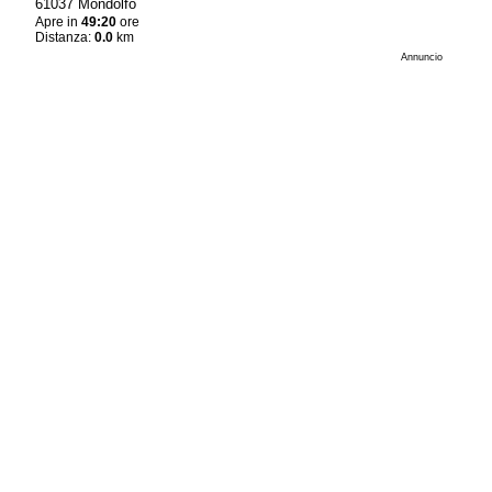
61037 Mondolfo
Apre in
49:20
ore
Distanza:
0.0
km
Annuncio