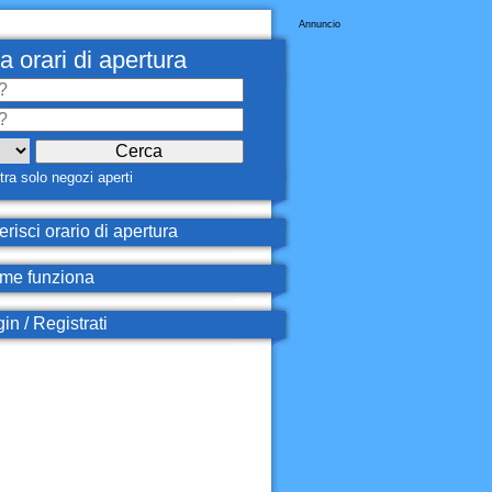
Annuncio
a orari di apertura
ra solo negozi aperti
erisci orario di apertura
e funziona
in / Registrati