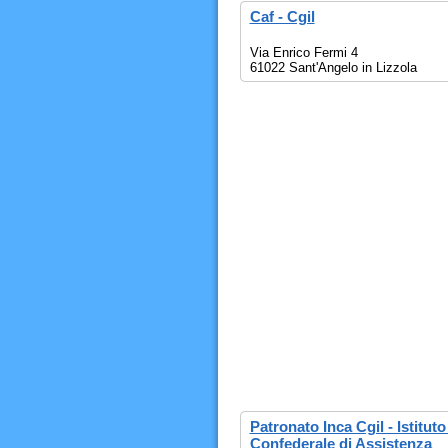
Caf - Cgil
Via Enrico Fermi 4
61022 Sant'Angelo in Lizzola
Patronato Inca Cgil - Istitut
Confederale di Assistenza