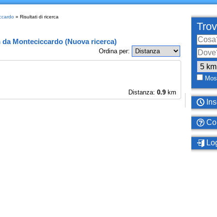
iccardo
» Risultati di ricerca
Trov
m
da
Monteciccardo
(
Nuova ricerca
)
Ordina per:
Most
Distanza:
0.9
km
Ins
Com
Log