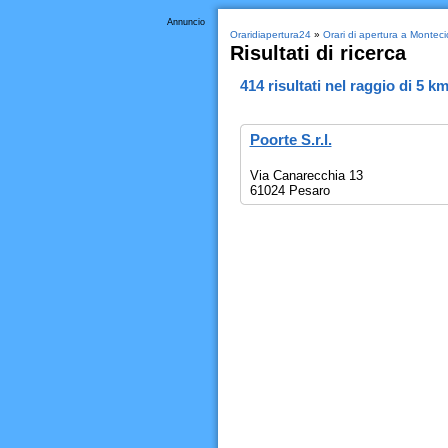
Annuncio
Oraridiapertura24
»
Orari di apertura a Montec
Risultati di ricerca
414
risultati nel raggio di
5 k
Poorte S.r.l.
Via Canarecchia 13
61024 Pesaro