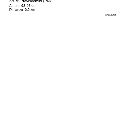
33076 Pravisdomini (PN)
Apre in
02:46
ore
Distanza:
0.0
km
Annuncio