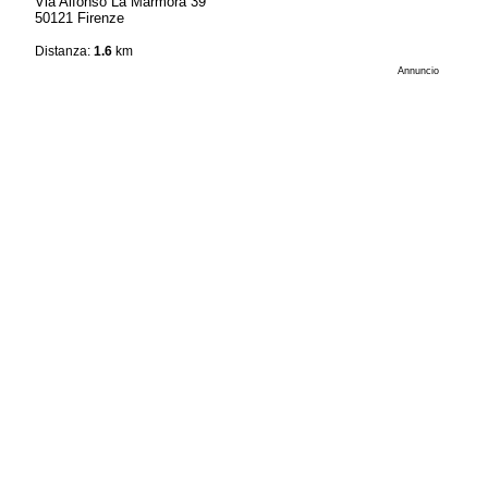
Via Alfonso La Marmora 39
50121 Firenze
Distanza:
1.6
km
Annuncio