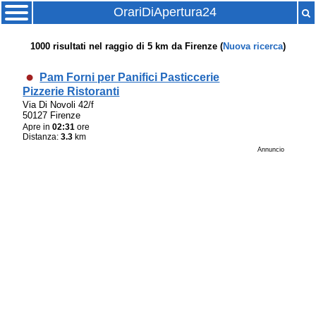
OrariDiApertura24
1000
risultati nel raggio di
5 km
da
Firenze
(
Nuova ricerca
)
Pam Forni per Panifici Pasticcerie
Pizzerie Ristoranti
Via Di Novoli 42/f
50127 Firenze
Apre in
02:31
ore
Distanza:
3.3
km
Annuncio