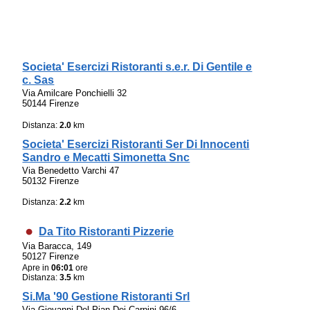
Societa' Esercizi Ristoranti s.e.r. Di Gentile e
c. Sas
Via Amilcare Ponchielli 32
50144 Firenze
Distanza:
2.0
km
Societa' Esercizi Ristoranti Ser Di Innocenti
Sandro e Mecatti Simonetta Snc
Via Benedetto Varchi 47
50132 Firenze
Distanza:
2.2
km
Da Tito Ristoranti Pizzerie
Via Baracca, 149
50127 Firenze
Apre in
06:01
ore
Distanza:
3.5
km
Si.Ma '90 Gestione Ristoranti Srl
Via Giovanni Del Pian Dei Carpini 96/6