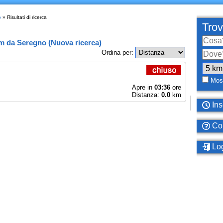
o
» Risultati di ricerca
Trov
km
da
Seregno
(
Nuova ricerca
)
Ordina per:
Most
Apre in
03:36
ore
Distanza:
0.0
km
Ins
Com
Log