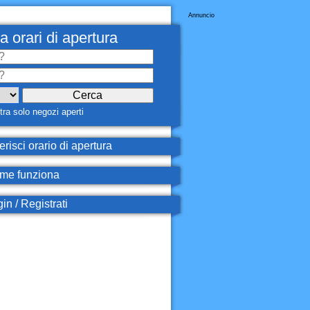
Annuncio
a orari di apertura
ra solo negozi aperti
erisci orario di apertura
e funziona
in / Registrati