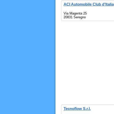
ACI Automobile Club d'Italia
Via Magenta 25
20831 Seregno
Tecnoflow S.r.l.