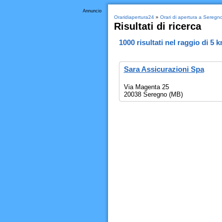
Annuncio
Oraridiapertura24
»
Orari di apertura a Seregn
Risultati di ricerca
1000
risultati nel raggio di
5 
Sara Assicurazioni Spa
Via Magenta 25
20038 Seregno (MB)