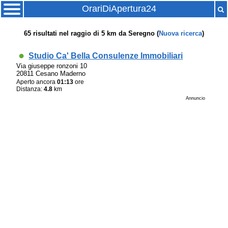
OrariDiApertura24
65
risultati nel raggio di
5 km
da
Seregno
(
Nuova ricerca
)
Studio Ca' Bella Consulenze Immobiliari
Via giuseppe ronzoni 10
20811 Cesano Maderno
Aperto ancora
01:13
ore
Distanza:
4.8
km
Annuncio