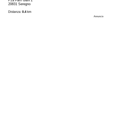
Pza Fam Gani 2
20831 Seregno
Distanza:
0.4
km
Annuncio