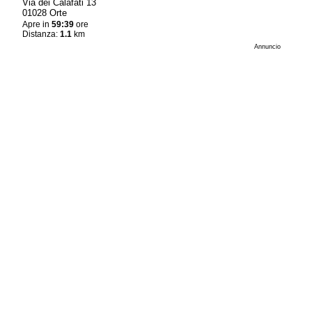
Via dei Calafati 13
01028 Orte
Apre in
59:39
ore
Distanza:
1.1
km
Annuncio