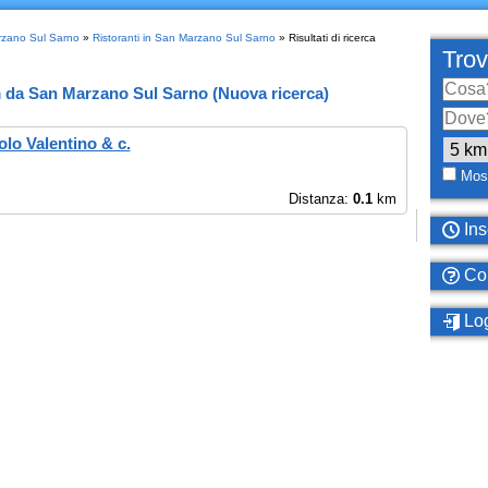
arzano Sul Sarno
»
Ristoranti in San Marzano Sul Sarno
» Risultati di ricerca
Trov
m
da
San Marzano Sul Sarno
(
Nuova ricerca
)
olo Valentino & c.
Most
Distanza:
0.1
km
Ins
Com
Log