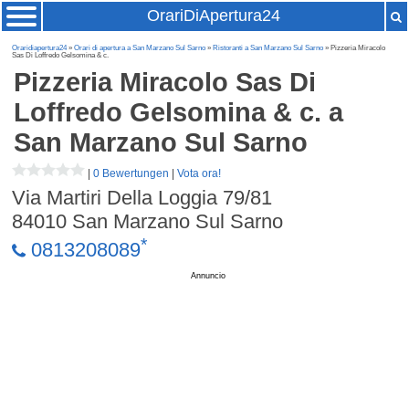
OrariDiApertura24
Oraridiapertura24
»
Orari di apertura a San Marzano Sul Sarno
»
Ristoranti a San Marzano Sul Sarno
» Pizzeria Miracolo
Sas Di Loffredo Gelsomina & c.
Pizzeria Miracolo Sas Di
Loffredo Gelsomina & c.
a
San Marzano Sul Sarno
|
0 Bewertungen
|
Vota ora!
Via Martiri Della Loggia 79/81
84010
San Marzano Sul Sarno
*
0813208089
Annuncio