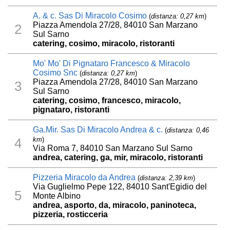
A. & c. Sas Di Miracolo Cosimo
(
distanza: 0,27 km
)
Piazza Amendola 27/28, 84010 San Marzano
2
Sul Sarno
catering, cosimo, miracolo, ristoranti
Mo' Mo' Di Pignataro Francesco & Miracolo
Cosimo Snc
(
distanza: 0,27 km
)
Piazza Amendola 27/28, 84010 San Marzano
3
Sul Sarno
catering, cosimo, francesco, miracolo,
pignataro, ristoranti
Ga.Mir. Sas Di Miracolo Andrea & c.
(
distanza: 0,46
km
)
4
Via Roma 7, 84010 San Marzano Sul Sarno
andrea, catering, ga, mir, miracolo, ristoranti
Pizzeria Miracolo da Andrea
(
distanza: 2,39 km
)
Via Guglielmo Pepe 122, 84010 Sant'Egidio del
5
Monte Albino
andrea, asporto, da, miracolo, paninoteca,
pizzeria, rosticceria