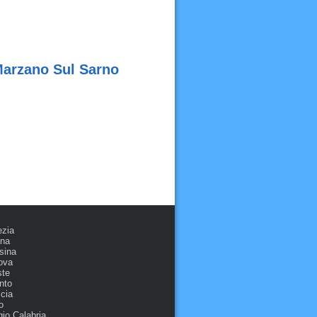
 Marzano Sul Sarno
ezia
ona
sina
ova
ste
nto
cia
o
io Calabria