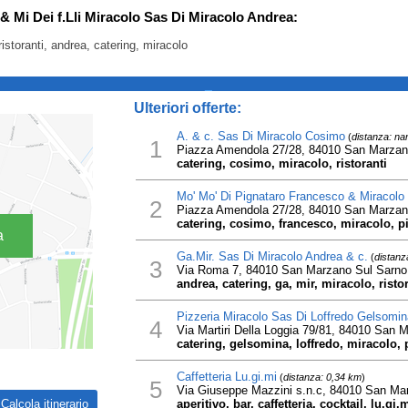
 & Mi Dei f.Lli Miracolo Sas Di Miracolo Andrea:
ristoranti, andrea, catering, miracolo
_
Ulteriori offerte:
A. & c. Sas Di Miracolo Cosimo
(
distanza: na
1
Piazza Amendola 27/28, 84010 San Marzan
catering, cosimo, miracolo, ristoranti
Mo' Mo' Di Pignataro Francesco & Miracol
2
Piazza Amendola 27/28, 84010 San Marzan
catering, cosimo, francesco, miracolo, pi
a
Ga.Mir. Sas Di Miracolo Andrea & c.
(
distanz
3
Via Roma 7, 84010 San Marzano Sul Sarno
andrea, catering, ga, mir, miracolo, ristor
Pizzeria Miracolo Sas Di Loffredo Gelsomin
4
Via Martiri Della Loggia 79/81, 84010 San 
catering, gelsomina, loffredo, miracolo, p
Caffetteria Lu.gi.mi
(
distanza: 0,34 km
)
5
Via Giuseppe Mazzini s.n.c, 84010 San Ma
aperitivo, bar, caffetteria, cocktail, lu.gi.