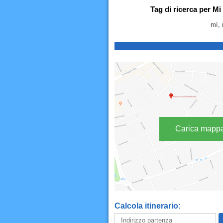
Tag di ricerca per Mi
mì, 
Carica mapp
Calcola itinerario: