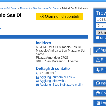
arzano Sul Sarno
»
Ristoranti a San Marzano Sul Sarno
» Mi & Mi Dei f.Lli Miracolo
Trov
olo Sas Di
🕒 Orari non disponibili
a!
_
Most
Indirizzo
Mi & Mi Dei f.Lli Miracolo Sas Di
Agg
Miracolo Andrea
a San Marzano Sul
Sarno
Piazza Amendola 27/28
Seg
84010
San Marzano Sul Sarno
Dettagli di contatto
Per
*
0815185330
Aggiungi numero di Fax »
Aggiungi sito web »
Ins
Aggiungi il tuo indirizzo e-mail »
Com
Log