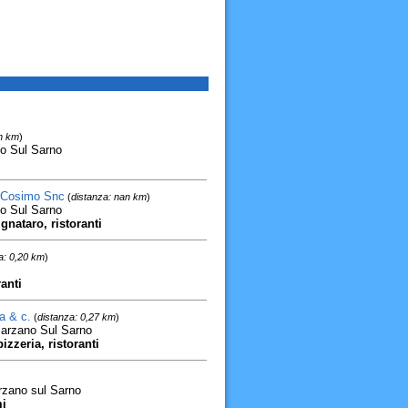
n km
)
o Sul Sarno
o Cosimo Snc
(
distanza: nan km
)
o Sul Sarno
gnataro, ristoranti
a: 0,20 km
)
anti
a & c.
(
distanza: 0,27 km
)
Marzano Sul Sarno
izzeria, ristoranti
rzano sul Sarno
mi