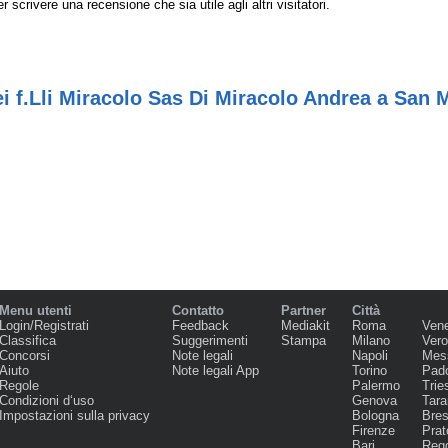
r scrivere una recensione che sia utile agli altri visitatori.
i f.Lli Miracolo Sas Di Miracolo Andrea a San
Menu utenti
Contatto
Partner
Città
Login/Registrati
Feedback
Mediakit
Roma
Ven
Classifica
Suggerimenti
Stampa
Milano
Ver
Concorsi
Note legali
Napoli
Mes
Aiuto
Note legali App
Torino
Pad
Regole
Palermo
Trie
Condizioni d‘uso
Genova
Tara
Impostazioni sulla privacy
Bologna
Bres
Firenze
Prat
Bari
Regg