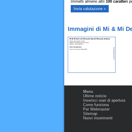
Immetti almeno altri
100
caratteri
pe
Immagini di Mi & Mi De
Menu
Ultime notizie
Inserisci orari di apertura
Come funziona
Per Webmaster
Sitemap
Nuovi inserimenti