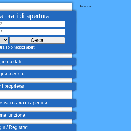
Annuncio
a orari di apertura
ra solo negozi aperti
iorna dati
nala errore
 i proprietari
erisci orario di apertura
e funziona
in / Registrati