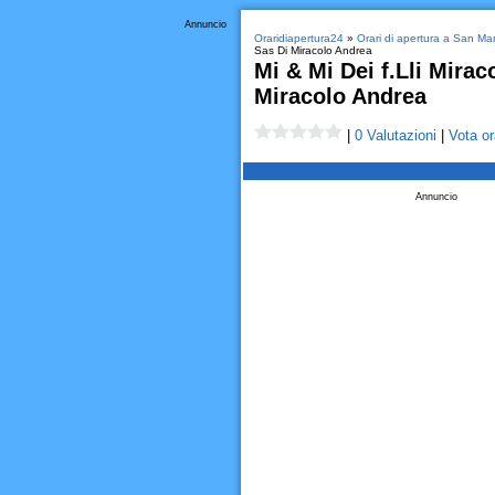
Annuncio
Oraridiapertura24
»
Orari di apertura a San M
Sas Di Miracolo Andrea
Mi & Mi Dei f.Lli Mirac
Miracolo Andrea
|
0 Valutazioni
|
Vota or
Annuncio