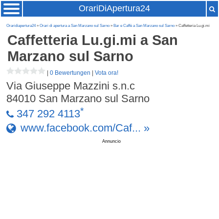
OrariDiApertura24
Oraridiapertura24
»
Orari di apertura a San Marzano sul Sarno
»
Bar e Caffè a San Marzano sul Sarno
» Caffetteria Lu.gi.mi
Caffetteria Lu.gi.mi
a San
Marzano sul Sarno
|
0 Bewertungen
|
Vota ora!
Via Giuseppe Mazzini s.n.c
84010
San Marzano sul Sarno
*
347 292 4113
www.facebook.com/Caf... »
Annuncio