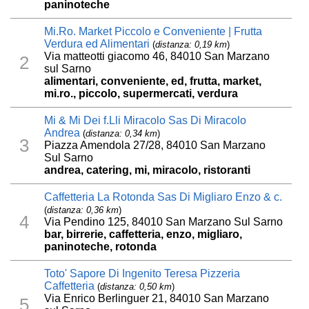
paninoteche
Mi.Ro. Market Piccolo e Conveniente | Frutta
Verdura ed Alimentari
(
distanza: 0,19 km
)
Via matteotti giacomo 46, 84010 San Marzano
2
sul Sarno
alimentari, conveniente, ed, frutta, market,
mi.ro., piccolo, supermercati, verdura
Mi & Mi Dei f.Lli Miracolo Sas Di Miracolo
Andrea
(
distanza: 0,34 km
)
3
Piazza Amendola 27/28, 84010 San Marzano
Sul Sarno
andrea, catering, mi, miracolo, ristoranti
Caffetteria La Rotonda Sas Di Migliaro Enzo & c.
(
distanza: 0,36 km
)
4
Via Pendino 125, 84010 San Marzano Sul Sarno
bar, birrerie, caffetteria, enzo, migliaro,
paninoteche, rotonda
Toto' Sapore Di Ingenito Teresa Pizzeria
Caffetteria
(
distanza: 0,50 km
)
Via Enrico Berlinguer 21, 84010 San Marzano
5