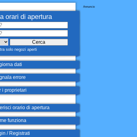
Annuncio
a orari di apertura
ra solo negozi aperti
iorna dati
nala errore
 i proprietari
erisci orario di apertura
e funziona
in / Registrati