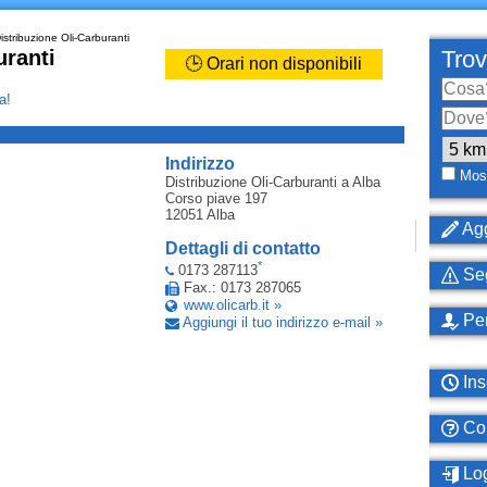
stribuzione Oli-Carburanti
uranti
Trov
🕒 Orari non disponibili
a!
_
Indirizzo
Most
Distribuzione Oli-Carburanti
a Alba
Corso piave 197
12051
Alba
Agg
Dettagli di contatto
*
0173 287113
Seg
Fax.: 0173 287065
www.olicarb.it »
Per
Aggiungi il tuo indirizzo e-mail »
Ins
Com
Log