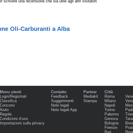
r scrivere una recensione che sia utile agli altri visitatori.
one Oli-Carburanti a Alba
Menu utenti
Contatto
Partner
Città
Login/Registrati
Feedback
Mediakit
Roma
Ven
Classifica
Suggerimenti
Stampa
Milano
Ver
Concorsi
Note legali
Napoli
Mes
Aiuto
Note legali App
Torino
Pad
Regole
Palermo
Trie
Condizioni d‘uso
Genova
Tara
Impostazioni sulla privacy
Bologna
Bres
Firenze
Prat
Bari
Regg