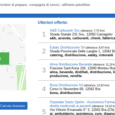
 fornitori di propano, compagnia di servizi, raffinerie petrolifere
_
Ulteriori offerte:
A&B Carburanti Snc
(
distanza: 7,70 km
)
1
Strada Statale 231 Snc, 12050 Castagnito
a&b, azienda, carburanti, clienti, fabbric
Eataly Distribuzione Srl
(
distanza: 8,67 km
)
2
Strada Provinciale Delle Langhe 1, 12042 B
catering, distribuzione, eataly, ristoranti
a
Alma Distribuzione Bevande
(
distanza: 11,19 
3
Frazione Sant’Anna 104, 12040 Monteu Roe
alma, bevande, distillati, distribuzione, l
produzione, vendita
Bona Distribuzione Srl
(
distanza: 12,62 km
)
4
Corso Iv Novembre 69, 12042 Bra
bona, distribuzione
Ospedale Santo Spirito - Assistenza Farmac
diretta medicinali ai pazienti
(
distanza: 13,22 
5
Via Vittorio Emanuele II° 3, 12042 Bra (CN)
ai, ambulatorio, assistenza, cure, diagnos