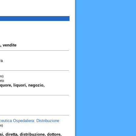
a, vendite
ra
km
)
ro
iquore, liquori, negozio,
eutica Ospedaliera: Distribuzione
km
)
i, diretta, distribuzione, dottore,