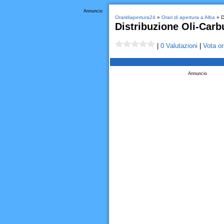
Annuncio
Oraridiapertura24
»
Orari di apertura a Alba
» Di
Distribuzione Oli-Carb
|
0 Valutazioni
|
Vota or
Annuncio