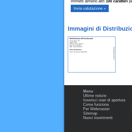
Immetti almeno altri
100
caratteri
pe
Immagini di Distribuzi
Menu
Ultime notizie
Inserisci orari di apertura
Come funziona
Per Webmaster
Sitemap
Nuovi inserimenti