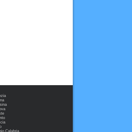
ezia
ona
sina
ova
ste
nto
cia
o
io Calabria