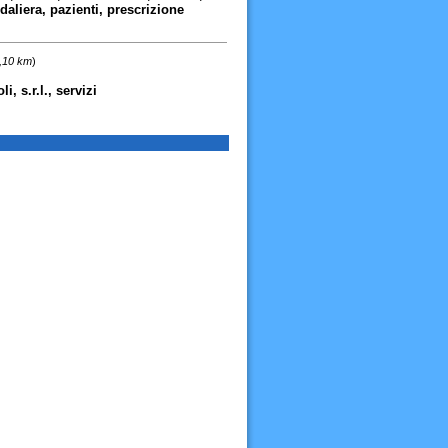
aliera, pazienti, prescrizione
4,10 km
)
, s.r.l., servizi