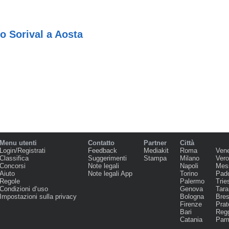
o Sorival a Aosta
Menu utenti
Contatto
Partner
Città
Login/Registrati
Feedback
Mediakit
Roma
Ven
Classifica
Suggerimenti
Stampa
Milano
Ver
Concorsi
Note legali
Napoli
Mes
Aiuto
Note legali App
Torino
Pad
Regole
Palermo
Trie
Condizioni d‘uso
Genova
Tara
Impostazioni sulla privacy
Bologna
Bres
Firenze
Prat
Bari
Regg
Catania
Par