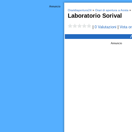
Annuncio
Oraridiapertura24
»
Orari di apertura a Aosta
»
Laboratorio Sorival
|
0 Valutazioni
|
Vota or
Annuncio