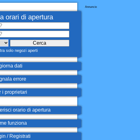
Annuncio
a orari di apertura
ra solo negozi aperti
iorna dati
nala errore
 i proprietari
erisci orario di apertura
e funziona
in / Registrati