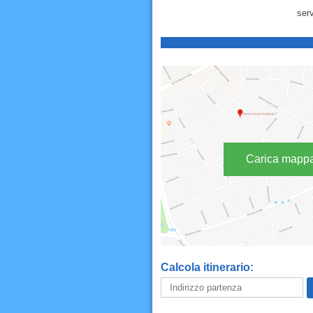
serv
Carica mapp
Calcola itinerario: