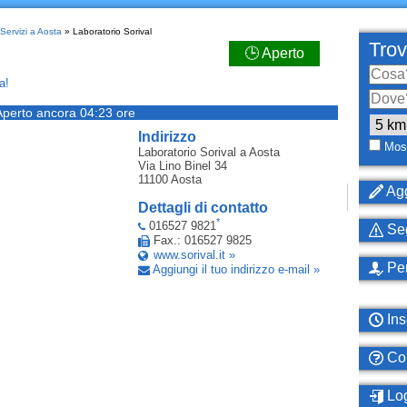
Servizi a Aosta
» Laboratorio Sorival
Trov
🕒 Aperto
a!
Aperto ancora 04:23 ore
Indirizzo
Most
Laboratorio Sorival
a Aosta
Via Lino Binel 34
11100
Aosta
Agg
Dettagli di contatto
*
016527 9821
Seg
Fax.: 016527 9825
www.sorival.it »
Per
Aggiungi il tuo indirizzo e-mail »
Ins
Com
Log