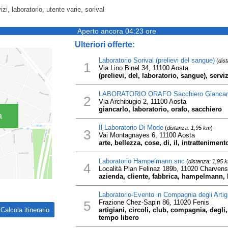
izi, laboratorio, utente varie, sorival
Aperto ancora 04:23 ore
Ulteriori offerte:
Laboratorio Sorival (prelievi del sangue)
(
dis
1
Via Lino Binel 34, 11100 Aosta
(prelievi, del, laboratorio, sangue), serviz
LABORATORIO ORAFO Sacchiero Giancar
2
Via Archibugio 2, 11100 Aosta
giancarlo, laboratorio, orafo, sacchiero
a
Il Laboratorio Di Mode
(
distanza: 1,95 km
)
3
Vai Montagnayes 6, 11100 Aosta
arte, bellezza, cose, di, il, intrattenimen
Laboratorio Hampelmann snc
(
distanza: 1,95 
4
Località Plan Felinaz 189b, 11020 Charven
azienda, cliente, fabbrica, hampelmann, l
Laboratorio-Evento in Compagnia degli Artig
5
Frazione Chez-Sapin 86, 11020 Fenis
artigiani, circoli, club, compagnia, degli,
tempo libero