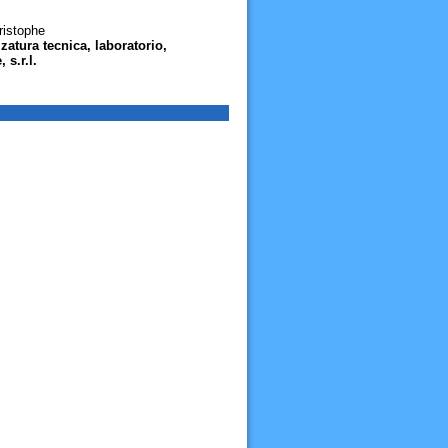
ristophe
zatura tecnica, laboratorio,
 s.r.l.