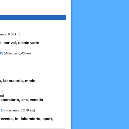
tanza: 0,00 km
)
i, sorival, utente varie
lo
(
distanza: 0,40 km
)
to, laboratorio, mode
km
)
sod
aboratorio, snc, vendita
iani
(
distanza: 13,78 km
)
 evento, in, laboratorio, sport,