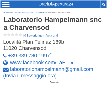
OrariDiApertura24
Oraridiapertura24
»
Orari di apertura a Charvensod
» Laboratorio Hampelmann snc
Laboratorio Hampelmann snc
a Charvensod
|
0 Bewertungen
|
Vota ora!
Località Plan Felinaz 189b
11020
Charvensod
*
+39 339 780 1997
www.facebook.com/LaF... »
laboratoriohampelmann
@
gmail
.
com
(Invia il messaggio ora)
Annuncio