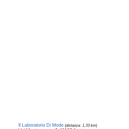
Il Laboratorio Di Mode
(
distanza: 1,33 km
)