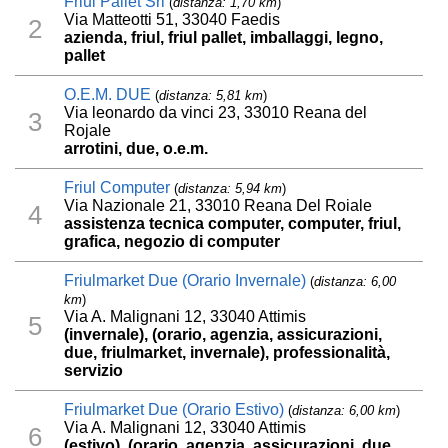
Friul Pallet Srl
(
distanza: 1,70 km
)
Via Matteotti 51, 33040 Faedis
2
azienda, friul, friul pallet, imballaggi, legno,
pallet
O.E.M. DUE
(
distanza: 5,81 km
)
Via leonardo da vinci 23, 33010 Reana del
3
Rojale
arrotini, due, o.e.m.
Friul Computer
(
distanza: 5,94 km
)
Via Nazionale 21, 33010 Reana Del Roiale
4
assistenza tecnica computer, computer, friul,
grafica, negozio di computer
Friulmarket Due (Orario Invernale)
(
distanza: 6,00
km
)
Via A. Malignani 12, 33040 Attimis
5
(invernale), (orario, agenzia, assicurazioni,
due, friulmarket, invernale), professionalità,
servizio
Friulmarket Due (Orario Estivo)
(
distanza: 6,00 km
)
Via A. Malignani 12, 33040 Attimis
6
(estivo), (orario, agenzia, assicurazioni, due,