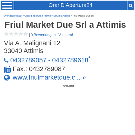
OrariDiApertura24
Oraridiapertura24
»
Orari di apertura a Attimis
»
Servizi a Attimis
» Friul Market Due Srl
Friul Market Due Srl
a Attimis
|
0 Bewertungen
|
Vota ora!
Via A. Malignani 12
33040
Attimis
*
0432789057 - 0432789618
Fax.: 0432789087
www.friulmarketdue.c... »
Annuncio